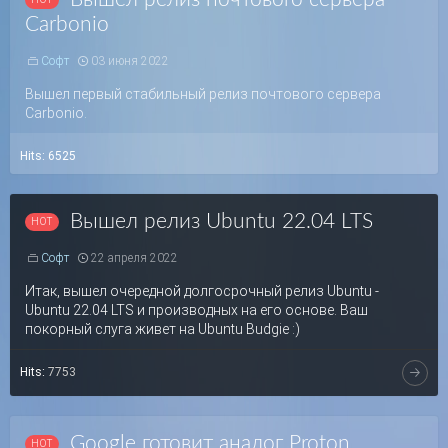
Carbonio
Софт
03 июня 2022
Вышел первый стабильный релиз почтового сервера
Carbonio.
Hits:
6525
Вышел релиз Ubuntu 22.04 LTS
Софт
22 апреля 2022
Итак, вышел очередной долгосрочный релиз Ubuntu -
Ubuntu 22.04 LTS и производных на его основе. Ваш
покорный слуга живет на Ubuntu Budgie :)
Hits:
7753
Google готовит аналог Proton,