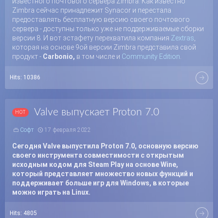
известного почтового сервера Zimbra. Как известно
Zimbra сейчас принадлежит Synacor и перестала
предоставлять бесплатную версию своего почтового
сервера - доступны только уже не поддерживаемые сборки
версии 8. И вот эстафету перехватила компания
Zextras
,
которая на основе 9ой версии Zimbra представила свой
продукт -
Carbonio,
в том числе и
Community Edition
.
Hits:
10386
Valve выпускает Proton 7.0
Софт
17 февраля 2022
Сегодня Valve выпустила Proton 7.0, основную версию
своего инструмента совместимости с открытым
исходным кодом для Steam Play на основе Wine,
который представляет множество новых функций и
поддерживает больше игр для Windows, в которые
можно играть на Linux.
Hits:
4805