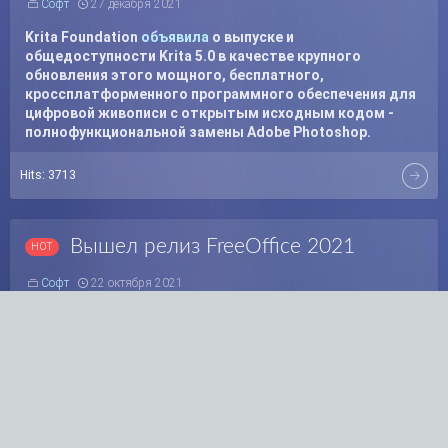
Софт
27 декабря 2021
Krita Foundation
объявила
о выпуске и
общедоступности Krita 5.0 в качестве крупного
обновления этого мощного, бесплатного,
кроссплатформенного программного обеспечения для
цифровой живописи с открытым исходным кодом -
полнофункциональной замены Adobe Photoshop.
Hits:
3713
Вышел релиз FreeOffice 2021
Софт
22 октября 2021
Вышел релиз офисного бесплатного пакета FreeOffice
2021. В новой версии вы сможете найти улучшенная
совместимость с MS Office и новыми функциями.
Hits:
3998