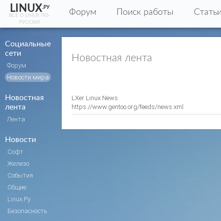
LINUX
.РУ
Форум
Поиск работы
Стать
ВСЕ О LINUX ПО-
РУССКИ!
Социальные
сети
Новостная лента
Форум
Новости мира
Новостная
LXer Linux News
лента
https://www.gentoo.org/feeds/news.xml
Лента
Новости
Софт
Железо
События
Общие
Linux.Ру
Безопасность